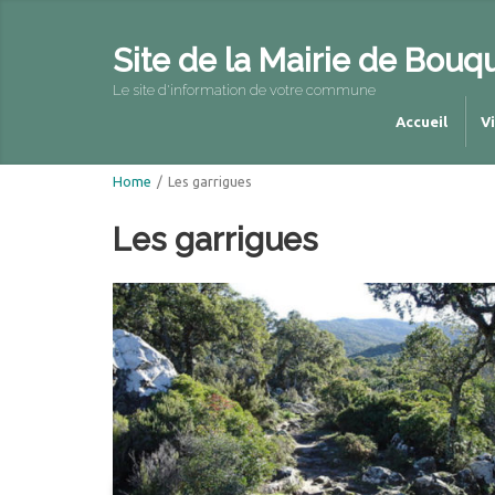
Site de la Mairie de Bouq
Le site d'information de votre commune
Accueil
V
Home
/
Les garrigues
Les garrigues