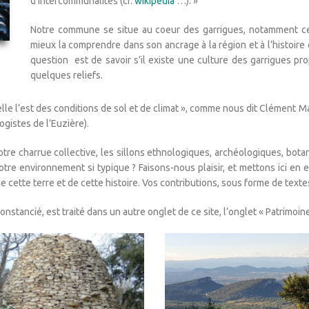
d’intercommunalités (cf.
wikipedia
…). »
Notre commune se situe au coeur des garrigues, notamment cel
mieux la comprendre dans son ancrage à la région et à l’histoire 
question est de savoir s’il existe une culture des garrigues pr
quelques reliefs.
lle l’est des conditions de sol et de climat », comme nous dit Clément Mar
gistes de l’Euzière).
tre charrue collective, les sillons ethnologiques, archéologiques, botan
 notre environnement si typique ? Faisons-nous plaisir, et mettons ici en 
 cette terre et de cette histoire. Vos contributions, sous forme de text
onstancié, est traité dans un autre onglet de ce site, l’onglet « Patrimoine