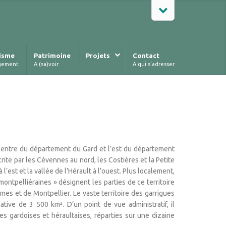
isme
Patrimoine
Projets
Contact
gement
A (sa)voir
A qui s’adresser
 centre du département du Gard et l’est du département
crite par les Cévennes au nord, les Costières et la Petite
l’est et la vallée de l’Hérault à l’ouest. Plus localement,
montpelliéraines » désignent les parties de ce territoire
s et de Montpellier. Le vaste territoire des garrigues
tive de 3 500 km². D’un point de vue administratif, il
 gardoises et héraultaises, réparties sur une dizaine