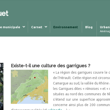
uet
ie municipale
Carnet
Environnement
Blog
Urban
Aména
Existe-t-il une culture des garrigues ?
« La région des garrigues couvre le
de l’Hérault. Cette région est circons
Camargue au sud, la vallée du Rhône à 
les Garrigues dites « nîmoises » et « 
situées au nord des communes de Nîme
s’étend sur une superficie approxima
concerne ainsi plus de 200 communes