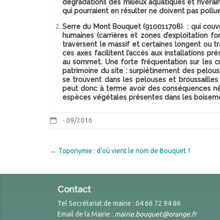
dégradations des milieux aquatiques et rivera
qui pourraient en résulter ne doivent pas pollue
Serre du Mont Bouquet
(910011708) : qui couvr
humaines (carrières et zones d’exploitation 
traversent le massif et certaines longent ou 
ces axes facilitent l’accès aux installations p
au sommet. Une forte fréquentation sur les cr
patrimoine du site : surpiétinement des pelou
se trouvent dans les pelouses et broussailles
peut donc à terme avoir des conséquences nég
espèces végétales présentes dans les boisemen
- 09/2016
←
Toponymie : d’où vient le nom de Bouquet ?
Contact
Tel Secrétariat de mairie : 04 66 72 94 86
Email de la Mairie :
mairie.bouquet@orange.fr