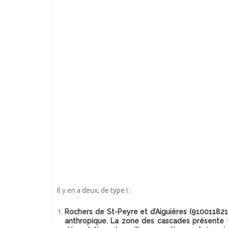
Il y en a deux, de type I :
Rochers de St-Peyre et d’Aiguières
(910011821)
anthropique. La zone des cascades présente 