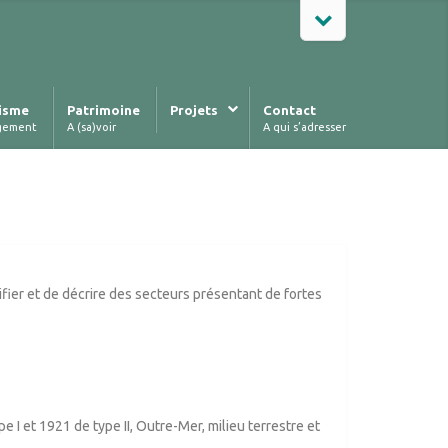
isme
Patrimoine
Projets
Contact
gement
A (sa)voir
A qui s’adresser
ifier et de décrire des secteurs présentant de fortes
I et 1921 de type II, Outre-Mer, milieu terrestre et