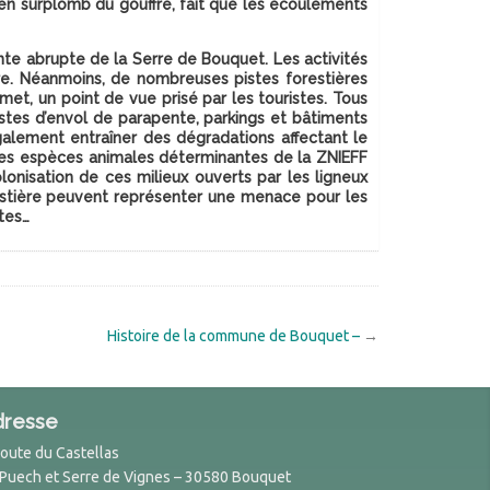
en surplomb du gouffre, fait que les écoulements
nte abrupte de la Serre de Bouquet. Les activités
re. Néanmoins, de nombreuses pistes forestières
et, un point de vue prisé par les touristes. Tous
pistes d’envol de parapente, parkings et bâtiments
également entraîner des dégradations affectant le
 Les espèces animales déterminantes de la ZNIEFF
lonisation de ces milieux ouverts par les ligneux
estière peuvent représenter une menace pour les
tes…
Histoire de la commune de Bouquet –
→
dresse
Route du Castellas
 Puech et Serre de Vignes – 30580 Bouquet