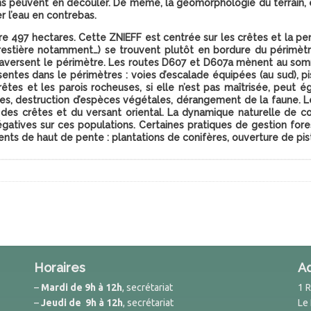
ins peuvent en découler. De même, la géomorphologie du terrain, 
r l’eau en contrebas.
e 497 hectares. Cette ZNIEFF est centrée sur les crêtes et la pe
forestière notamment…) se trouvent plutôt en bordure du périmèt
traversent le périmètre. Les routes D607 et D607a mènent au somm
résentes dans le périmètres : voies d’escalade équipées (au sud), 
êtes et les parois rocheuses, si elle n’est pas maîtrisée, peut 
ses, destruction d’espèces végétales, dérangement de la faune.
 des crêtes et du versant oriental. La dynamique naturelle de co
atives sur ces populations. Certaines pratiques de gestion for
ts de haut de pente : plantations de conifères, ouverture de pis
Horaires
A
–
Mardi de 9h à 12h
, secrétariat
1 
–
Jeudi de 9h à 12h
, secrétariat
Le