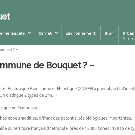
uet
ie municipale
Carnet
Environnement
Blog
Urban
Aména
ouquet ? –
Commune de Bouquet ? –
rêt Ecologique Faunistique et Floristique (ZNIEFF) a pour objectif d’ident
On distingue 2 types de ZNIEFF :
logique ou écologique ;
ches et peu modifiés, offrant des potentialités biologiques importantes.
e du territoire français (Métropole, près de 15000 zones : 12915 de type 