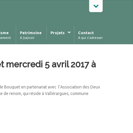
isme
Patrimoine
Projets
Contact
gement
A (sa)voir
A qui s’adresser
 mercredi 5 avril 2017 à
e Bouquet en partenariat avec l’Association des Deux
tiste de renom, qui réside à Vallérargues, commune