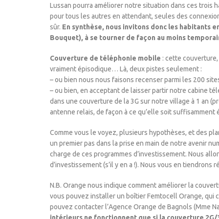
Lussan pourra améliorer notre situation dans ces trois ha
pour tous les autres en attendant, seules des connexions
sûr.
En synthèse, nous invitons donc les habitants e
Bouquet), à se tourner de façon au moins temporai
Couverture de téléphonie mobile
: cette couverture,
vraiment épisodique… Là, deux pistes seulement :
– ou bien nous nous faisons recenser parmi les 200 sites
– ou bien, en acceptant de laisser partir notre cabine
dans une couverture de la 3G sur notre village à 1 an (
antenne relais, de façon à ce qu’elle soit suffisamment é
Comme vous le voyez, plusieurs hypothèses, et des plans
un premier pas dans la prise en main de notre avenir n
charge de ces programmes d’investissement. Nous allon
d’investissement (s’il y en a !). Nous vous en tiendrons 
N.B. Orange nous indique comment améliorer la couvertu
vous pouvez installer un boîtier Femtocell Orange, qui 
pouvez contacter l’Agence Orange de Bagnols (Mme Nadè
intérieurs ne fonctionnent que si la couverture 2G/3