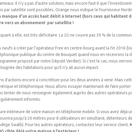
meaux. Il n’y a pas d’autre solution, mais encore faut-il que l’investissem
 par satellite sont possibles. Orange nous indique le fournisseur Nordne
n manque d’un accès haut débit à internet (hors ceux qui habitent 
re vers un abonnement par satellite !
 quant à elle, est très déficitaire. La 2G ne couvre pas 30 % de la commun
 neufs à créer par l’opérateur Free en centre-bourg avant la fin 2016 (lo
 téléphonique publique du centre de Bouquet quand nous en recevrons la d
programme proposé par notre Député Verdier). Si c’est le cas, nous verro
loignée des habitations pour qu’il n’y ait aucun impact.
 d’actions encore à concrétiser pour les deux années à venir. Mais cett
umérique et téléphonique. Nous allons essayer maintenant de faire porter
s tenter de nous renseigner également auprès des autres opérateurs p
régulièrement informés.
re intérieure de votre maison en téléphonie mobile. Si vous avez déjà 
couvrira jusqu’à 20 mètres pour 8 utilisateurs en simultané, détenteurs
ge Swalb). Pour les autres opérateurs, contactez leur service client.
M
G cible déjà votre maison à l’extérieur !