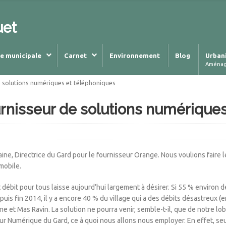
uet
ie municipale
Carnet
Environnement
Blog
Urban
Aména
e solutions numériques et téléphoniques
urnisseur de solutions numérique
, Directrice du Gard pour le fournisseur Orange. Nous voulions faire le 
mobile.
ut débit pour tous laisse aujourd’hui largement à désirer. Si 55 % environ
uis fin 2014, il y a encore 40 % du village qui a des débits désastreux (e
ne et Mas Ravin. La solution ne pourra venir, semble-t-il, que de notre l
teur Numérique du Gard, ce à quoi nous allons nous employer. En effet, 