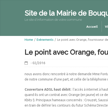
Site de la Mairie de Bouq
Le site d'information de votre commune
Accueil
V
Home
/
Evènements
/
Le point avec Orange, fournisseur d
Le point avec Orange, fo
- 02/2016
nous avons donc rencontré à notre demande Mme Fontaine
de notre commune d’une part, et celle de la téléphonie 
Couverture ADSL haut débit
: l’accès à internet à ha
quand ils ont un contrat avec Orange (en jaune) et ce dep
Kbits !). Principaux hameaux concernés : Crouzet, Saussi
en train de définir les contours du futur Schéma Direc