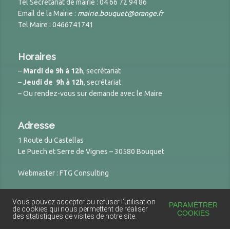
Tel Secrétariat de mairie : 04 66 72 94 86
Email de la Mairie :
mairie.bouquet@orange.fr
Tel Maire : 0466741741
Horaires
–
Mardi de 9h à 12h
, secrétariat
–
Jeudi de 9h à 12h
, secrétariat
– Ou rendez-vous sur demande avec le Maire
Adresse
1 Route du Castellas
Le Puech et Serre de Vignes – 30580 Bouquet
Webmaster : FTG Consulting
Vous pouvez accepter ou refuser l’utilisation
© 2026 Site de la Mairie de Bouquet
PARAMÉTRER
de cookies qui nous permettent de réaliser
COOKIES
des statistiques de visites de notre site.
Powered by
DynamiX