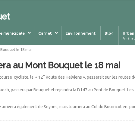
uet
ie municipale
Carnet
Environnement
Blog
Urban
Aména
 Bouquet le 18 mai
era au Mont Bouquet le 18 mai
course cycliste,
la
« 12° Route des Helviens », passerait sur les routes 
Puech, passera par Bouquet et rejoindra la D147 au Pont de Bouquet. Les 
e arrivera également de Seynes, mais tournera au Col du Bourricot en p