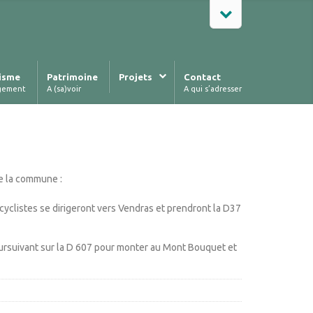
isme
Patrimoine
Projets
Contact
gement
A (sa)voir
A qui s’adresser
de la commune :
cyclistes se dirigeront vers Vendras et prendront la D37
oursuivant sur la D 607 pour monter au Mont Bouquet et