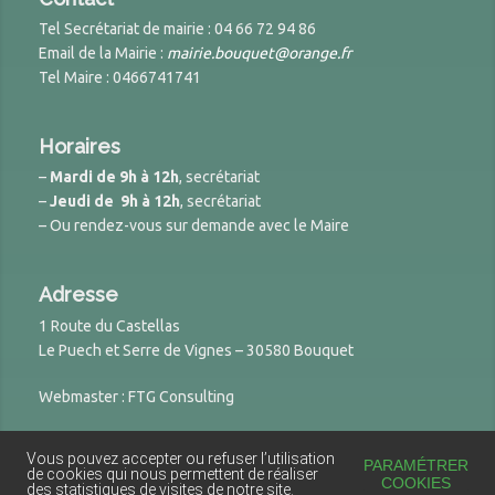
Tel Secrétariat de mairie : 04 66 72 94 86
Email de la Mairie :
mairie.bouquet@orange.fr
Tel Maire : 0466741741
Horaires
–
Mardi de 9h à 12h
, secrétariat
–
Jeudi de 9h à 12h
, secrétariat
– Ou rendez-vous sur demande avec le Maire
Adresse
1 Route du Castellas
Le Puech et Serre de Vignes – 30580 Bouquet
Webmaster : FTG Consulting
Vous pouvez accepter ou refuser l’utilisation
© 2026 Site de la Mairie de Bouquet
PARAMÉTRER
de cookies qui nous permettent de réaliser
COOKIES
des statistiques de visites de notre site.
Powered by
DynamiX