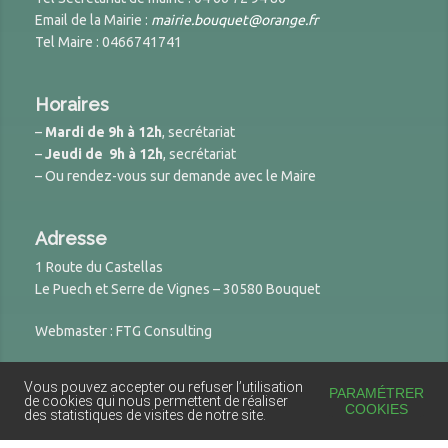
Email de la Mairie :
mairie.bouquet@orange.fr
Tel Maire : 0466741741
Horaires
–
Mardi de 9h à 12h
, secrétariat
–
Jeudi de 9h à 12h
, secrétariat
– Ou rendez-vous sur demande avec le Maire
Adresse
1 Route du Castellas
Le Puech et Serre de Vignes – 30580 Bouquet
Webmaster : FTG Consulting
Vous pouvez accepter ou refuser l’utilisation
© 2026 Site de la Mairie de Bouquet
PARAMÉTRER
de cookies qui nous permettent de réaliser
COOKIES
des statistiques de visites de notre site.
Powered by
DynamiX