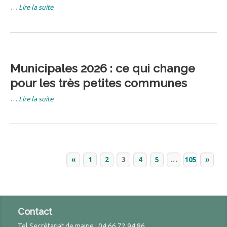
…
Lire la suite
Municipales 2026 : ce qui change
pour les très petites communes
…
Lire la suite
«
1
2
3
4
5
…
105
»
Contact
Tel Secrétariat de mairie : 04 66 72 94 86