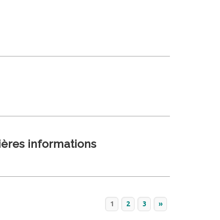
ières informations
1
2
3
»