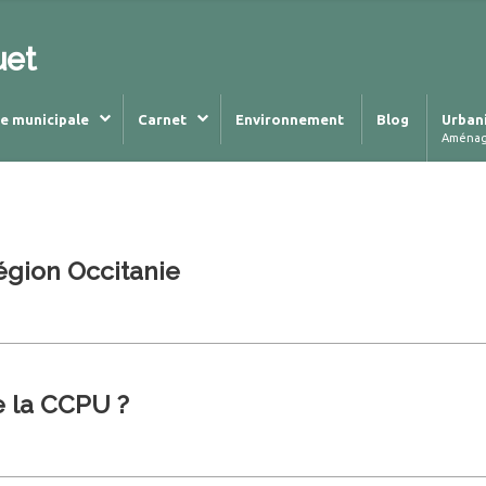
uet
ie municipale
Carnet
Environnement
Blog
Urban
Aména
égion Occitanie
e la CCPU ?