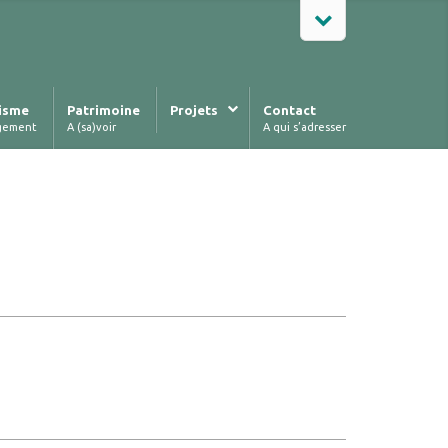
isme
Patrimoine
Projets
Contact
gement
A (sa)voir
A qui s’adresser