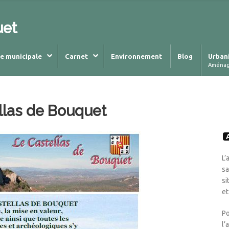
uet
ie municipale
Carnet
Environnement
Blog
Urban
Aména
ellas de Bouquet
L’
sa
si
et
Po
l’