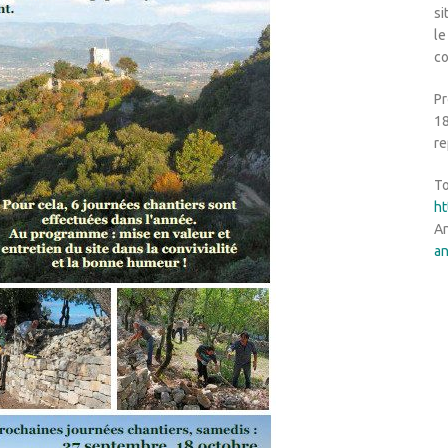
si
le
co
Pr
18
re
To
ht
An
a