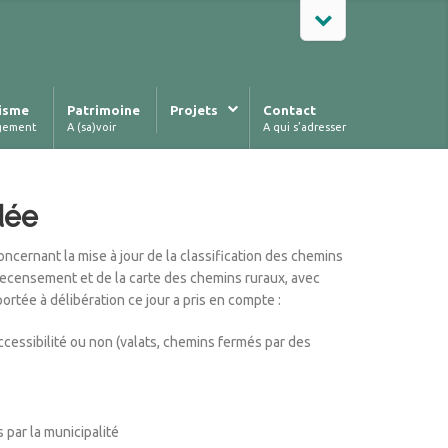
isme
Patrimoine
Projets
Contact
gement
A (sa)voir
A qui s’adresser
dée
ernant la mise à jour de la classification des chemins
e recensement et de la carte des chemins ruraux, avec
ortée à délibération ce jour a pris en compte :
accessibilité ou non (valats, chemins fermés par des
 par la municipalité