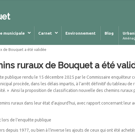
uet
ie municipale
Carnet
Environnement
Blog
Urban
Aména
ux de Bouquet a été validée
mins ruraux de Bouquet a été vali
te publique rendu le 15 décembre 2025 par le Commissaire enquêteur conc
icipal procède, dans les délais impartis, à l’arrêt définitif du tableau d
é. » Ainsi la proposition de classification nouvelle des chemins ruraux p
hemins ruraux dans leur état d’aujourd’hui, avec rapport concernant leur 
 lors de l’enquête publique
rs depuis 1977, ou bien à l’inverse les ajouts de ceux qui ont été achetés