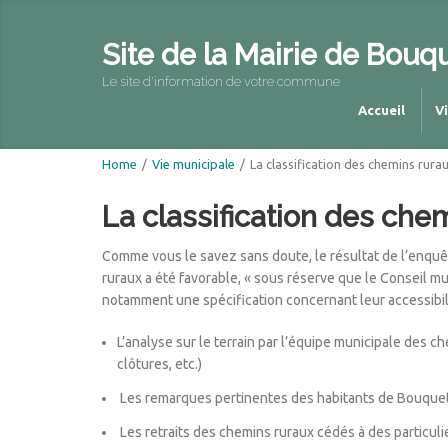
Site de la Mairie de Bouq
Le site d'information de votre commune
Accueil
V
Home
/
Vie municipale
/
La classification des chemins rura
La classification des che
Comme vous le savez sans doute, le résultat de l’enquê
ruraux a été favorable, « sous réserve que le Conseil mun
notamment une spécification concernant leur accessibilit
L’analyse sur le terrain par l’équipe municipale des c
clôtures, etc.)
Les remarques pertinentes des habitants de Bouquet
Les retraits des chemins ruraux cédés à des particulie