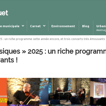
uet
ie municipale
Carnet
Environnement
Blog
Urban
Aména
5 : un riche programme cette année encore, et trois concerts très émouvants 
siques » 2025 : un riche program
ants !