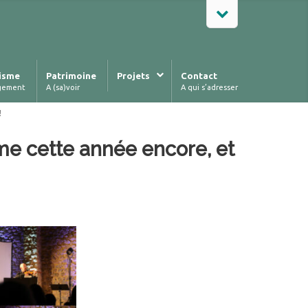
isme
Patrimoine
Projets
Contact
gement
A (sa)voir
A qui s’adresser
!
me cette année encore, et