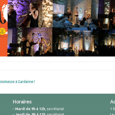
 biomasse à Gardanne !
Horaires
A
–
Mardi de 9h à 12h
, secrétariat
1 
–
Jeudi de 9h à 12h
, secrétariat
Le