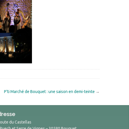
P’ti Marché de Bouquet : une saison en demi-teinte
→
dresse
Route du Castellas
 Puech et Serre de Vignes – 30580 Bouquet