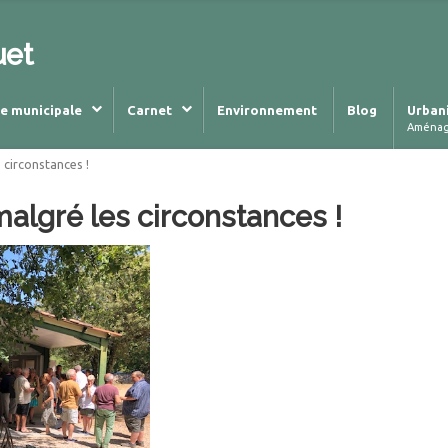
uet
ie municipale
Carnet
Environnement
Blog
Urban
Aména
s circonstances !
malgré les circonstances !