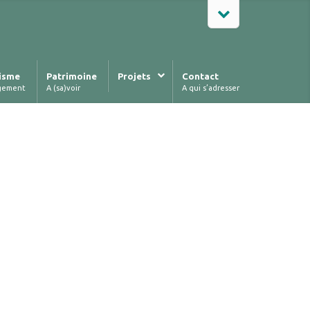
isme
Patrimoine
Projets
Contact
gement
A (sa)voir
A qui s’adresser