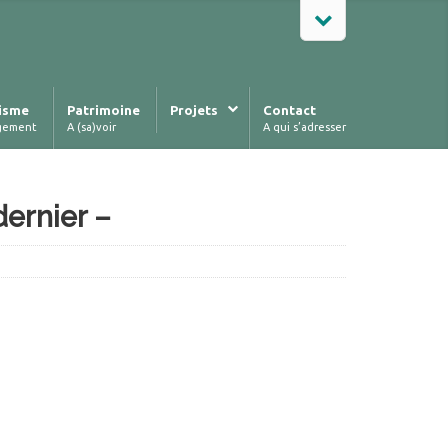
isme
Patrimoine
Projets
Contact
gement
A (sa)voir
A qui s’adresser
dernier –