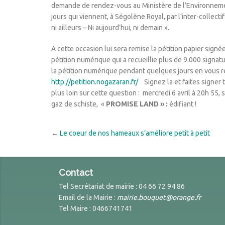
demande de rendez-vous au Ministère de l’Environneme
jours qui viennent, à Ségolène Royal, par l’inter-collecti
ni ailleurs – Ni aujourd’hui, ni demain ».
A cette occasion lui sera remise la pétition papier signé
pétition numérique qui a recueillie plus de 9.000 signa
la pétition numérique pendant quelques jours en vous ren
http://petition.nogazaran.fr/
Signez la et faites signer 
plus loin sur cette question : mercredi 6 avril à 20h 55, 
gaz de schiste, «
PROMISE LAND » :
édifiant !
←
Le coeur de nos hameaux s’améliore petit à petit
Contact
Tel Secrétariat de mairie : 04 66 72 94 86
Email de la Mairie :
mairie.bouquet@orange.fr
Tel Maire : 0466741741