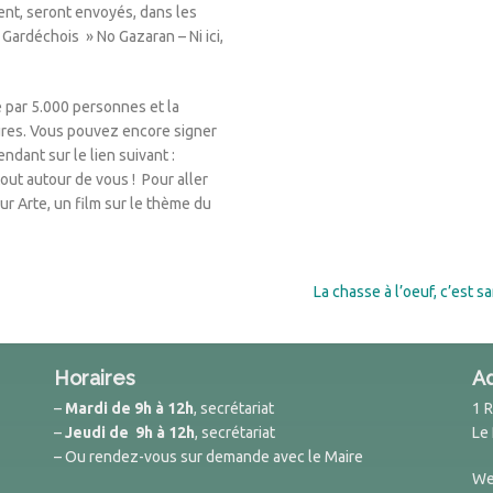
nt, seront envoyés, dans les
f Gardéchois » No Gazaran – Ni ici,
e par 5.000 personnes et la
tures. Vous pouvez encore signer
dant sur le lien suivant :
tout autour de vous ! Pour aller
sur Arte, un film sur le thème du
La chasse à l’oeuf, c’est sa
Horaires
A
–
Mardi de 9h à 12h
, secrétariat
1 
–
Jeudi de 9h à 12h
, secrétariat
Le
– Ou rendez-vous sur demande avec le Maire
We