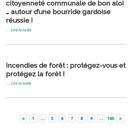
citoyenneté communale de bon aloi
… autour d’une bourride gardoise
réussie !
…
Lire la suite
Incendies de forêt : protégez-vous et
protégez la forêt !
…
Lire la suite
«
1
…
5
6
7
8
9
…
105
»